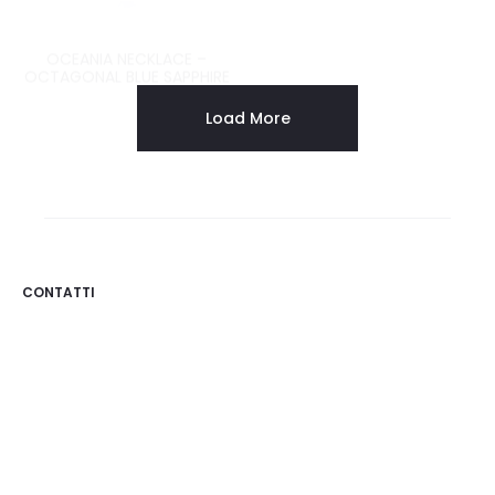
OCEANIA NECKLACE –
OCEANIA NECKLACE – OVAL
OCTAGONAL BLUE SAPPHIRE
BLUE SAPPHIRE
Load More
CONTATTI
Osigem S.r.l.