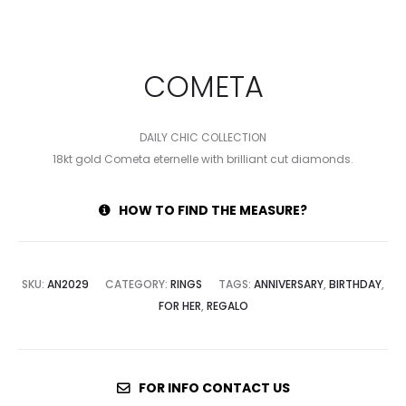
COMETA
DAILY CHIC COLLECTION
18kt gold Cometa eternelle with brilliant cut diamonds.
HOW TO FIND THE MEASURE?
SKU:
AN2029
CATEGORY:
RINGS
TAGS:
ANNIVERSARY
,
BIRTHDAY
,
FOR HER
,
REGALO
FOR INFO CONTACT US