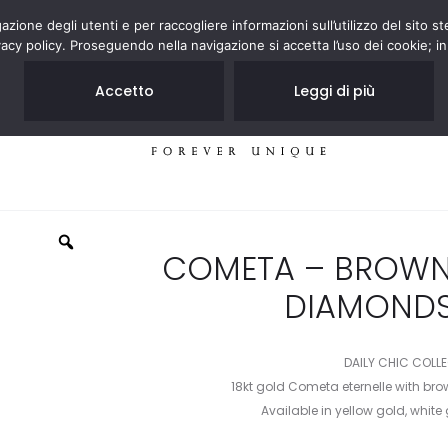
zione degli utenti e per raccogliere informazioni sull’utilizzo del sito st
acy policy. Proseguendo nella navigazione si accetta l’uso dei cookie; in
Accetto
Leggi di più
JEWELRY
STORES
COMETA – BROWN
DIAMONDS
DAILY CHIC COLL
18kt gold Cometa eternelle with b
Available in yellow gold, white