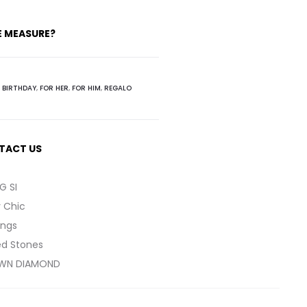
E MEASURE?
:
BIRTHDAY
,
FOR HER
,
FOR HIM
,
REGALO
TACT US
G SI
y Chic
ings
ed Stones
WN DIAMOND