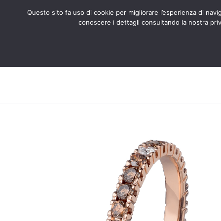
Questo sito fa uso di cookie per migliorare l’esperienza di naviga
conoscere i dettagli consultando la nostra priv
Search
ABOUT US
CERTIFIED