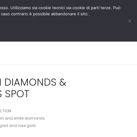
BLOG
RESERVED AREA
esso. Utilizziamo sia cookie tecnici sia cookie di parti terze. Può
 caso contrario è possibile abbandonare il sito.
MEDIA
CONTACT US
0
0
 DIAMONDS &
 SPOT
ECTION
rown and white diamonds.
 gold and rose gold.