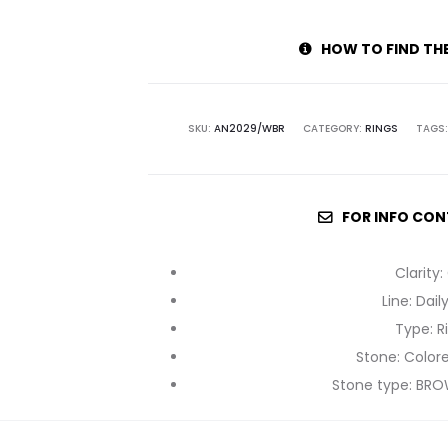
HOW TO FIND TH
SKU:
AN2029/WBR
CATEGORY:
RINGS
TAGS
FOR INFO CON
Clarity
:
Line
:
Dail
Type
:
R
Stone
:
Color
Stone type
:
BRO