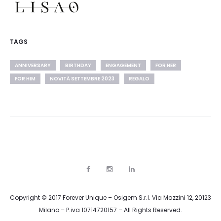
TAGS
ANNIVERSARY
BIRTHDAY
ENGAGEMENT
FOR HER
FOR HIM
NOVITÀ SETTEMBRE 2023
REGALO
F
I
P
a
n
i
c
s
n
e
t
t
Copyright © 2017 Forever Unique – Osigem S.r.l. Via Mazzini 12, 20123
b
a
e
o
g
r
Milano – P.iva 10714720157 – All Rights Reserved.
o
r
e
k
a
s