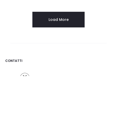
Load More
CONTATTI
Osigem S.r.l.
Via Mazzini 12, 20123 Milano
Tel. 02.875745