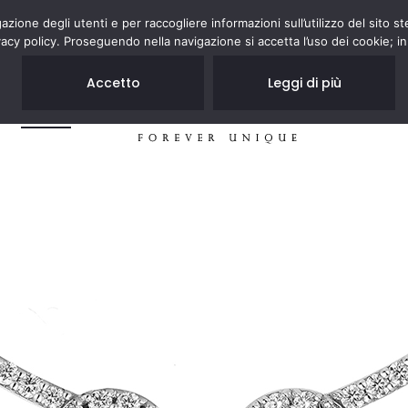
zione degli utenti e per raccogliere informazioni sull’utilizzo del sito st
acy policy. Proseguendo nella navigazione si accetta l’uso dei cookie; in
Accetto
Leggi di più
JEWELRY
STORES