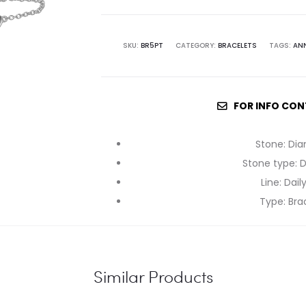
SKU:
BR5PT
CATEGORY:
BRACELETS
TAGS:
AN
FOR INFO CON
Stone
:
Di
Stone type
:
Line
:
Dail
Type
:
Bra
Similar Products