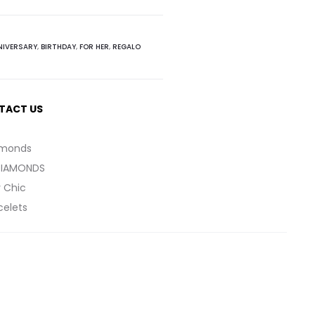
NIVERSARY
,
BIRTHDAY
,
FOR HER
,
REGALO
TACT US
amonds
DIAMONDS
y Chic
celets