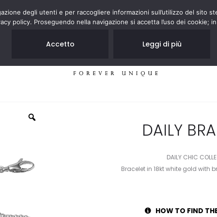
zione degli utenti e per raccogliere informazioni sull’utilizzo del sito st
acy policy. Proseguendo nella navigazione si accetta l’uso dei cookie; in
Accetto
Leggi di più
JEWELRY
STORES
DAILY BR
DAILY CHIC COLL
Bracelet in 18kt white gold with 
HOW TO FIND TH