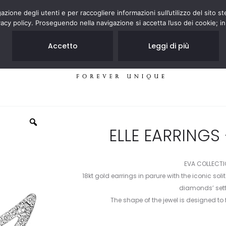
zione degli utenti e per raccogliere informazioni sull’utilizzo del sito st
acy policy. Proseguendo nella navigazione si accetta l’uso dei cookie; in
Accetto
Leggi di più
JEWELRY
STORES
ELLE EARRINGS
EVA COLLECT
18kt gold earrings in parure with the iconic soli
diamonds’ sett
The shape of the jewel is designed to 