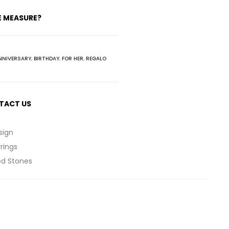
E MEASURE?
NNIVERSARY
,
BIRTHDAY
,
FOR HER
,
REGALO
TACT US
sign
rings
ed Stones