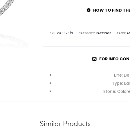
HOW TO FIND TH
SKU:
OR6076/S
CATEGORY:
EARRINGS
TAGS:
A
FOR INFO CON
Line
:
De
Type
:
Ear
Stone
:
Color
Similar Products