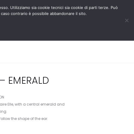
BLOG
RESERVED AREA
esso. Utilizziamo sia cookie tecnici sia cookie di parti terze. Può
 caso contrario è possibile abbandonare il sito.
MEDIA
CONTACT US
0
0
 – EMERALD
ION
taire Elle, with a central emerald and
ing.
follow the shape of the ear.