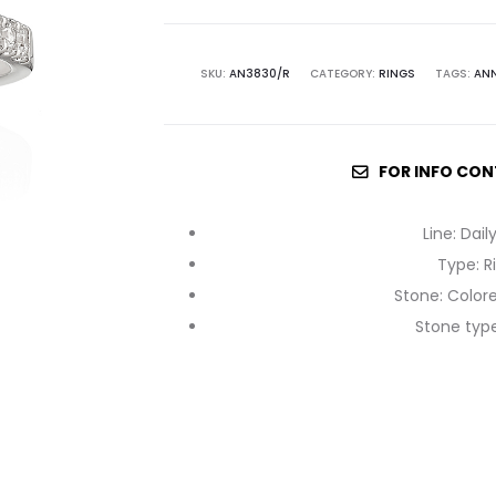
SKU:
AN3830/R
CATEGORY:
RINGS
TAGS:
ANN
FOR INFO CON
Line
:
Dail
Type
:
R
Stone
:
Color
Stone typ