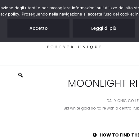
zione degli utenti e per raccogliere informazioni sull’utilizzo del sito st
acy policy. Proseguendo nella navigazione si accetta l’uso dei cookie; in
Accetto
Leggi di più
JEWELRY
STORES
MOONLIGHT RI
DAILY CHIC COLL
18kt white gold solitaire with a central r
HOW TO FIND TH