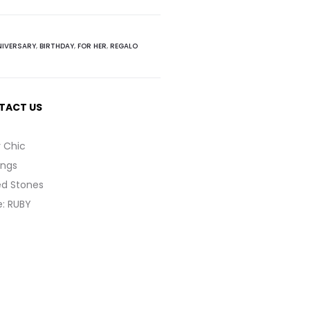
IVERSARY
,
BIRTHDAY
,
FOR HER
,
REGALO
TACT US
y Chic
ings
ed Stones
e
:
RUBY