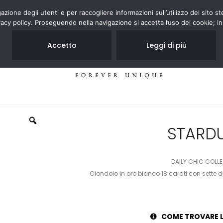
zione degli utenti e per raccogliere informazioni sull’utilizzo del sito st
acy policy. Proseguendo nella navigazione si accetta l’uso dei cookie; in
Accetto
Leggi di più
GIOIELLI
NEGOZI
STARD
DAILY CHIC COLL
Ciondolo in oro bianco 18 carati con sette d
COME TROVARE L