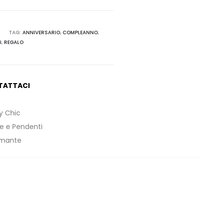
TAG:
ANNIVERSARIO
,
COMPLEANNO
,
I
,
REGALO
TATTACI
ly Chic
e e Pendenti
amante