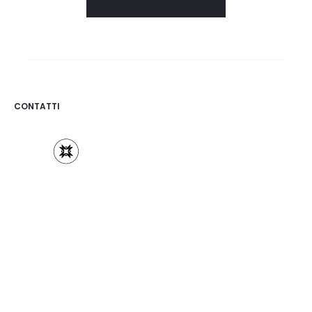
CONTATTI
Osigem S.r.l.
Via Mazzini 12, 20123 Milano
Tel. 02.875745
Email: info@osigem.com