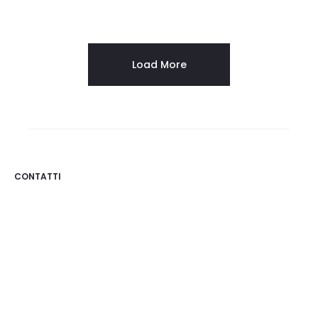
ANELLO GALAXY –
ANELLO GALAXY – IDEAL
ACQUAMARINA OVALE
CUSHION
Load More
CONTATTI
Osigem S.r.l.
Via Mazzini 12, 20123 Milano