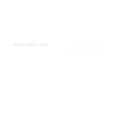
ANELLO FANCY TINA
ANELLO GALAXY –
ACQUAMARINA CUORE