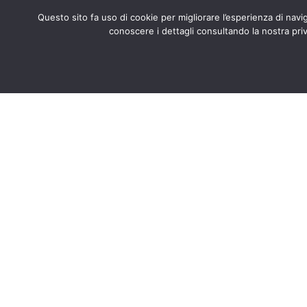
Questo sito fa uso di cookie per migliorare l’esperienza di naviga
conoscere i dettagli consultando la nostra priv
Search
CHI SIAMO
CERTIFICATI