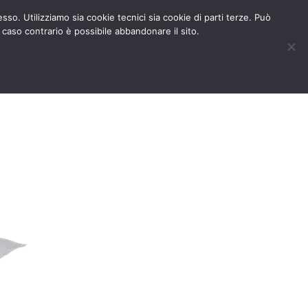
BLOG
AREA RISERVATA
esso. Utilizziamo sia cookie tecnici sia cookie di parti terze. Può
 caso contrario è possibile abbandonare il sito.
MEDIA
CONTATTACI
0
0