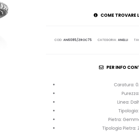
COME TROVARE L
COD:
AN6085/ZROC75
CATEGORIA:
ANELLI
TA
PER INFO CON
Caratura
:
0
Purezza
Linea
:
Dai
Tipologia
Pietra
:
Gemme 
Tipologia Pietra
: