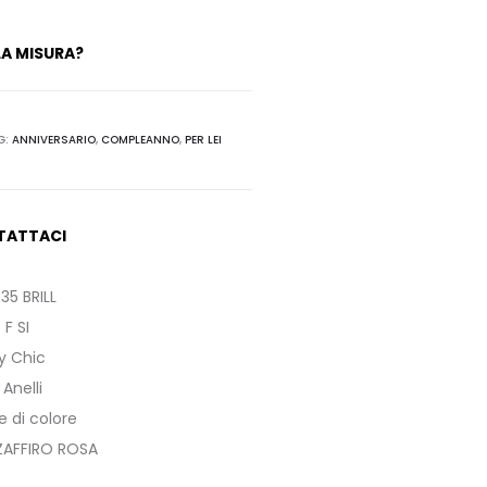
A MISURA?
G:
ANNIVERSARIO
,
COMPLEANNO
,
PER LEI
TATTACI
.35 BRILL
:
F SI
ly Chic
:
Anelli
di colore
ZAFFIRO ROSA