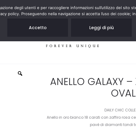
zione degli utenti e per raccogliere informazioni sull’utilizzo del sito st
acy policy. Proseguendo nella navigazione si accetta l’uso dei cookie; in
Accetto
Leggi di più
GIOIELLI
NEGOZI
ANELLO GALAXY –
OVAL
DAILY CHIC COLL
Anello in oro bianco 18 carati con zaffiro rosa c
pavé di diamanti tondi ta