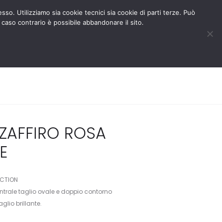
BLOG
AREA RISERVATA
esso. Utilizziamo sia cookie tecnici sia cookie di parti terze. Può
 caso contrario è possibile abbandonare il sito.
MEDIA
CONTATTACI
0
0
 ZAFFIRO ROSA
E
ECTION
entrale taglio ovale e doppio contorno
glio brillante.