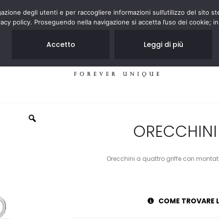
zione degli utenti e per raccogliere informazioni sull’utilizzo del sito st
acy policy. Proseguendo nella navigazione si accetta l’uso dei cookie; in
Accetto
Leggi di più
GIOIELLI
NEGOZI
ORECCHIN
Orecchini a quattro griffe con montatu
COME TROVARE L