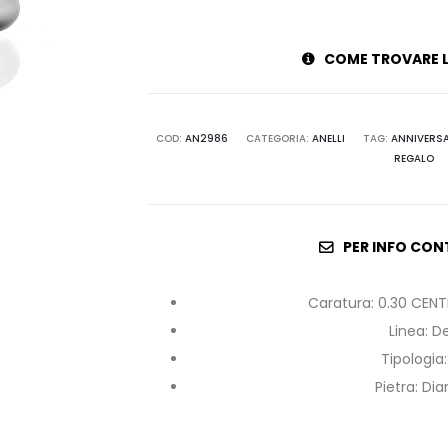
COME TROVARE L
COD:
AN2986
CATEGORIA:
ANELLI
TAG:
ANNIVERS
REGALO
PER INFO CON
Caratura
:
0.30 CENTR
Linea
:
De
Tipologia
Pietra
:
Di