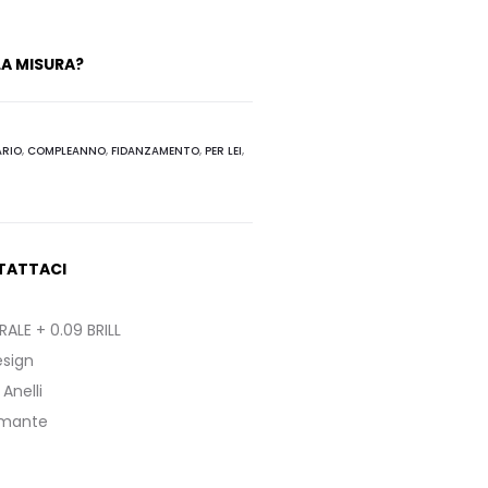
A MISURA?
ARIO
,
COMPLEANNO
,
FIDANZAMENTO
,
PER LEI
,
TATTACI
ALE + 0.09 BRILL
sign
:
Anelli
amante