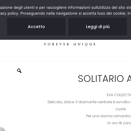
zione degli utenti e per raccogliere informazioni sull’utilizzo del sito st
acy policy. Proseguendo nella navigazione si accetta l’uso dei cookie; in
Accetto
Leggi di più
GIOIELLI
NEGOZI
SOLITARIO 
EVA COLLECT
Delicato, dolce. Il diamante centrale è avvolto
cuore.
Per una donna romantica
In oro 18 cara