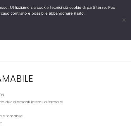
BLOG
AREA RISERVATA
esso. Utilizziamo sia cookie tecnici sia cookie di parti terze. Può
 caso contrario è possibile abbandonare il sito.
MEDIA
CONTATTACI
0
0
AMABILE
ION
 da due diamanti laterali a forma di
 e “amabile”.
ti.