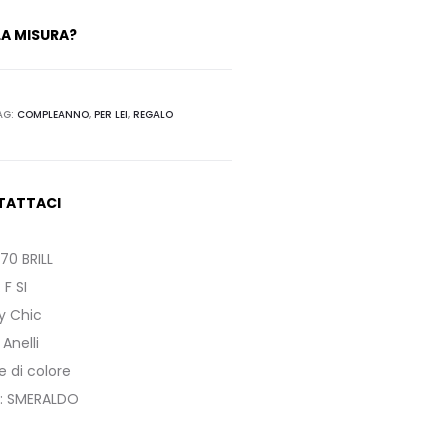
A MISURA?
AG:
COMPLEANNO
,
PER LEI
,
REGALO
TATTACI
.70 BRILL
:
F SI
ly Chic
:
Anelli
di colore
:
SMERALDO