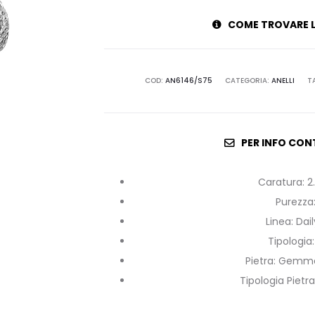
COME TROVARE L
COD:
AN6146/S75
CATEGORIA:
ANELLI
T
PER INFO CON
Caratura
:
2
Purezza
Linea
:
Dai
Tipologia
Pietra
:
Gemme 
Tipologia Pietra