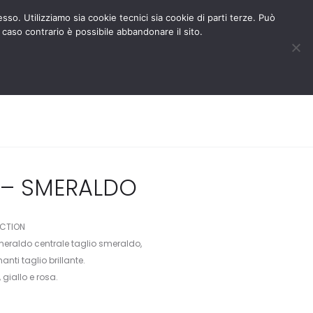
BLOG
AREA RISERVATA
esso. Utilizziamo sia cookie tecnici sia cookie di parti terze. Può
 caso contrario è possibile abbandonare il sito.
MEDIA
CONTATTACI
0
0
 – SMERALDO
ECTION
meraldo centrale taglio smeraldo,
ti taglio brillante.
 giallo e rosa.