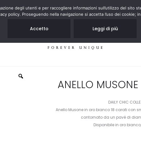
zione degli utenti e per raccogliere informazioni sull’utilizzo del sito st
acy policy. Proseguendo nella navigazione si accetta l’uso dei cookie; in
Accetto
Leggi di più
GIOIELLI
NEGOZI
ANELLO MUSONE
DAILY CHIC COLL
Anello Musone in oro bianco 18 carati con s
contornato da un pavé di diaman
Disponibile in oro bianco,