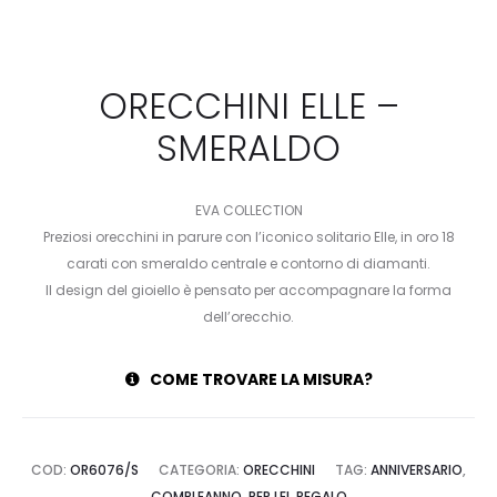
ORECCHINI ELLE –
SMERALDO
EVA COLLECTION
Preziosi orecchini in parure con l’iconico solitario Elle, in oro 18
carati con smeraldo centrale e contorno di diamanti.
Il design del gioiello è pensato per accompagnare la forma
dell’orecchio.
COME TROVARE LA MISURA?
COD:
OR6076/S
CATEGORIA:
ORECCHINI
TAG:
ANNIVERSARIO
,
COMPLEANNO
,
PER LEI
,
REGALO