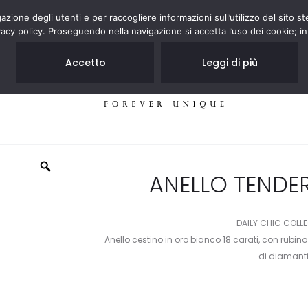
zione degli utenti e per raccogliere informazioni sull’utilizzo del sito st
acy policy. Proseguendo nella navigazione si accetta l’uso dei cookie; in
Accetto
Leggi di più
GIOIELLI
NEGOZI
ANELLO TENDE
DAILY CHIC COLL
Anello cestino in oro bianco 18 carati, con rubin
di diamanti