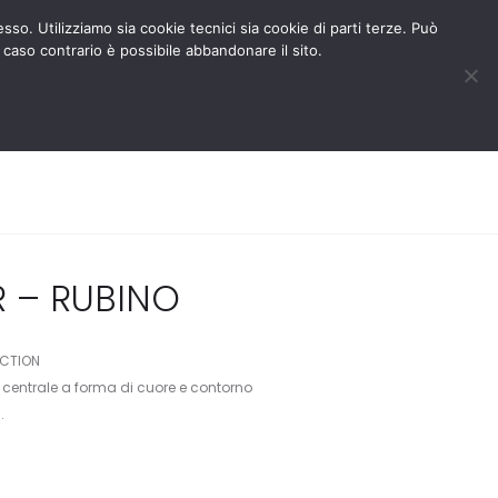
BLOG
AREA RISERVATA
esso. Utilizziamo sia cookie tecnici sia cookie di parti terze. Può
 caso contrario è possibile abbandonare il sito.
MEDIA
CONTATTACI
0
0
R – RUBINO
ECTION
o centrale a forma di cuore e contorno
.