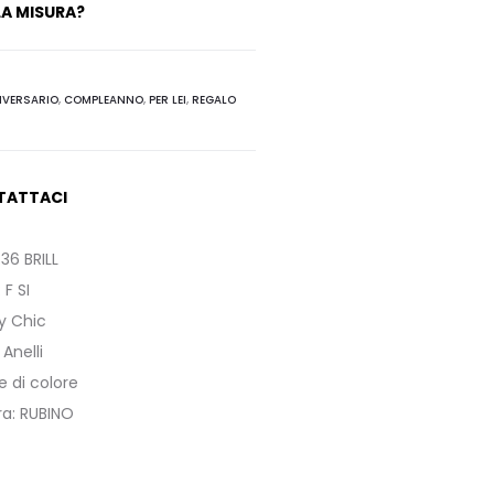
A MISURA?
IVERSARIO
,
COMPLEANNO
,
PER LEI
,
REGALO
TATTACI
.36 BRILL
:
F SI
ly Chic
:
Anelli
di colore
ra
:
RUBINO